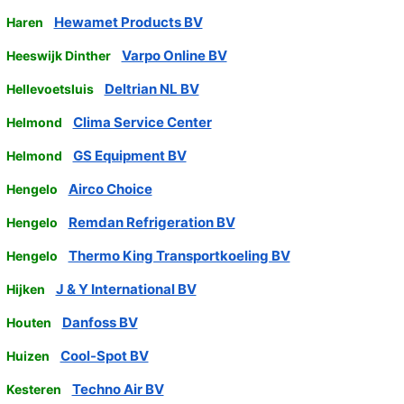
Hewamet Products BV
Haren
Varpo Online BV
Heeswijk Dinther
Deltrian NL BV
Hellevoetsluis
Clima Service Center
Helmond
GS Equipment BV
Helmond
Airco Choice
Hengelo
Remdan Refrigeration BV
Hengelo
Thermo King Transportkoeling BV
Hengelo
J & Y International BV
Hijken
Danfoss BV
Houten
Cool-Spot BV
Huizen
Techno Air BV
Kesteren