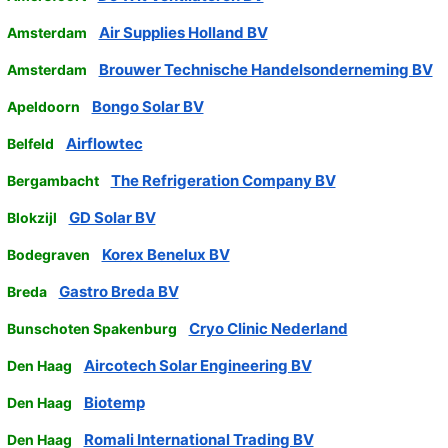
Air Supplies Holland BV
Amsterdam
Brouwer Technische Handelsonderneming BV
Amsterdam
Bongo Solar BV
Apeldoorn
Airflowtec
Belfeld
The Refrigeration Company BV
Bergambacht
GD Solar BV
Blokzijl
Korex Benelux BV
Bodegraven
Gastro Breda BV
Breda
Cryo Clinic Nederland
Bunschoten Spakenburg
Aircotech Solar Engineering BV
Den Haag
Biotemp
Den Haag
Romali International Trading BV
Den Haag