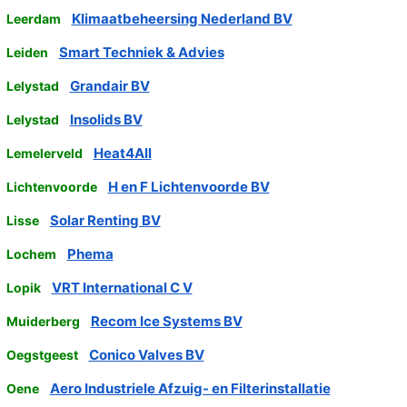
Klimaatbeheersing Nederland BV
Leerdam
Smart Techniek & Advies
Leiden
Grandair BV
Lelystad
Insolids BV
Lelystad
Heat4All
Lemelerveld
H en F Lichtenvoorde BV
Lichtenvoorde
Solar Renting BV
Lisse
Phema
Lochem
VRT International C V
Lopik
Recom Ice Systems BV
Muiderberg
Conico Valves BV
Oegstgeest
Aero Industriele Afzuig- en Filterinstallatie
Oene