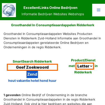
Ga
naar
ExcellentLinks Online Bedrijven
Me
de
Informatie Bedrijven Websites Webshops
inhoud
Groothandel In Consumptieaardappelen Ridderkerk
Groothandel In Consumptieaardappelen Websites Producten
Diensten in Ridderkerk Zuid-Holland Informatie aan Groothandel In
Consumptieaardappelen gerelateerde Online Bedrijven en
Ondernemingen in de regio Ridderkerk.
Product/Dienst
SmartSearch Ridderkerk
met
in
Ridderkerk
hout vakantie hotel hond huur
1 gevonden
Online Bedrijf of Onderneming in de branche
Groothandel In Consumptieaardappelen in de regio Ridderkerk
Zuid-Holland. Ook vind je hier bedrijven en websites die aan