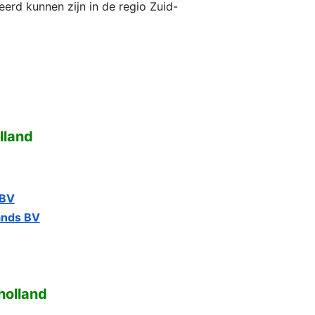
erd kunnen zijn in de regio Zuid-
lland
 BV
ands BV
holland