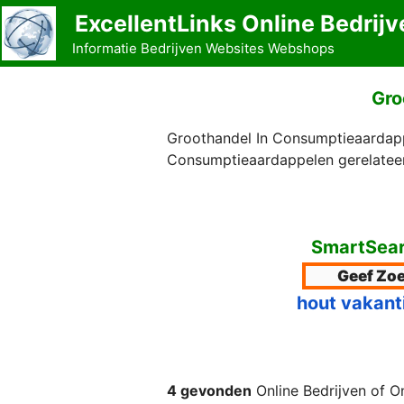
Ga
ExcellentLinks Online Bedrijv
naar
Informatie Bedrijven Websites Webshops
de
inhoud
Gro
Groothandel In Consumptieaardapp
Consumptieaardappelen gerelateer
SmartSear
hout vakant
4 gevonden
Online Bedrijven of O