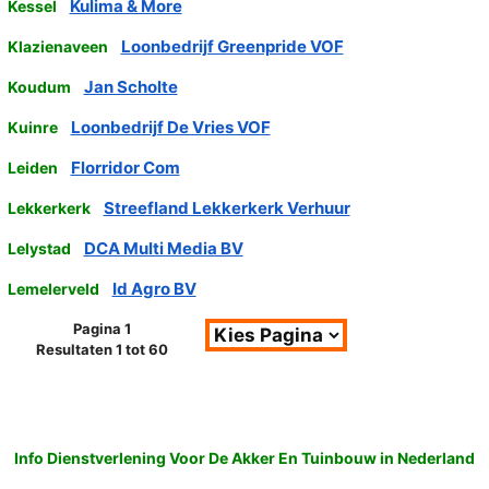
Kulima & More
Kessel
Loonbedrijf Greenpride VOF
Klazienaveen
Jan Scholte
Koudum
Loonbedrijf De Vries VOF
Kuinre
Florridor Com
Leiden
Streefland Lekkerkerk Verhuur
Lekkerkerk
DCA Multi Media BV
Lelystad
Id Agro BV
Lemelerveld
Pagina 1
Resultaten 1 tot 60
Info Dienstverlening Voor De Akker En Tuinbouw in Nederland