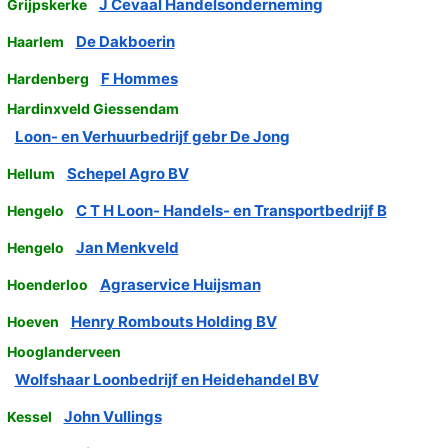
J Cevaal Handelsonderneming
Grijpskerke
De Dakboerin
Haarlem
F Hommes
Hardenberg
Hardinxveld Giessendam
Loon- en Verhuurbedrijf gebr De Jong
Schepel Agro BV
Hellum
C T H Loon- Handels- en Transportbedrijf B
Hengelo
Jan Menkveld
Hengelo
Agraservice Huijsman
Hoenderloo
Henry Rombouts Holding BV
Hoeven
Hooglanderveen
Wolfshaar Loonbedrijf en Heidehandel BV
John Vullings
Kessel