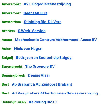
AVL Ongediertebestrijding
Amersfoort
Boer aan Huis
Amersfoort
Stichting Bio-Di-Vers
Amsterdam
S Werk-Service
Arnhem
Mechanisatie Centrum Valthermond-Assen BV
Assen
Niels van Hagen
Asten
Bedrijven en Boerenhulp Balgoy
Balgoij
The Greenery BV
Barendrecht
Dennis Vlaar
Benningbroek
Ab Brabant & Ab Zuidoost Brabant
Best
Ad Raaijmakers Akkerbouw en Gewasverzorging
Best
Aaldering Bio Ui
Biddinghuizen