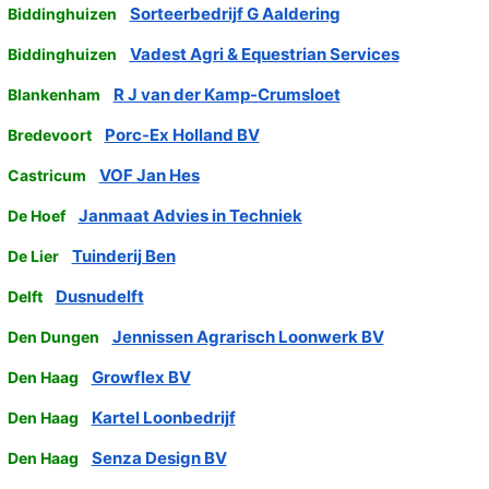
Sorteerbedrijf G Aaldering
Biddinghuizen
Vadest Agri & Equestrian Services
Biddinghuizen
R J van der Kamp-Crumsloet
Blankenham
Porc-Ex Holland BV
Bredevoort
VOF Jan Hes
Castricum
Janmaat Advies in Techniek
De Hoef
Tuinderij Ben
De Lier
Dusnudelft
Delft
Jennissen Agrarisch Loonwerk BV
Den Dungen
Growflex BV
Den Haag
Kartel Loonbedrijf
Den Haag
Senza Design BV
Den Haag