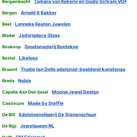
Tamara van Kekerix en Guido Schram VOF
Bergambacht
Arnold K Bakker
Bergen
Lonneke Keuten Juwelen
Best
Jadorsplace Glass
Bladel
Goudsmederij Bontekoe
Boskoop
Likeloes
Boxtel
Trudie ten Dolle edelsmid-beeldend kunstenaa
Braamt
Noble
Breda
Mooiss Jewel Design
Capelle Aan Den Ijssel
Made by Steffie
Castricum
Edelsteenslijperij De Stenenschuur
De Bilt
Jewelqueen NL
De Rijp