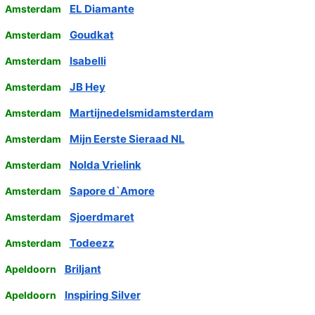
EL Diamante
Amsterdam
Goudkat
Amsterdam
Isabelli
Amsterdam
JB Hey
Amsterdam
Martijnedelsmidamsterdam
Amsterdam
Mijn Eerste Sieraad NL
Amsterdam
Nolda Vrielink
Amsterdam
Sapore d`Amore
Amsterdam
Sjoerdmaret
Amsterdam
Todeezz
Amsterdam
Briljant
Apeldoorn
Inspiring Silver
Apeldoorn