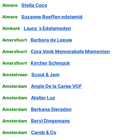
Stella Coco
Almere
Suzanne Roeffen edelsmid
Almere
Laura`s Edelsmeden
Almkerk
Barbera de Leeuw
Amersfoort
Cora Vonk Memorabele Momenten
Amersfoort
Kircher Schmuck
Amersfoort
Scout & Jem
Amstelveen
Angle De la Carpe VOF
Amsterdam
Atelier Luz
Amsterdam
Berkana Sieraden
Amsterdam
Beryl Dingemans
Amsterdam
Carob & Co
Amsterdam