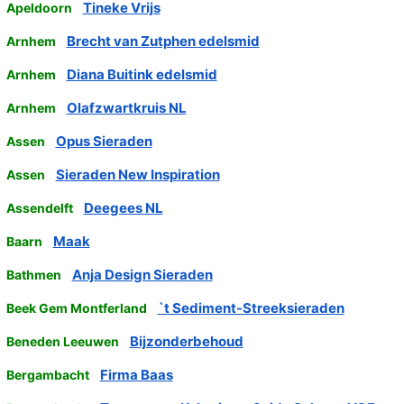
Tineke Vrijs
Apeldoorn
Brecht van Zutphen edelsmid
Arnhem
Diana Buitink edelsmid
Arnhem
Olafzwartkruis NL
Arnhem
Opus Sieraden
Assen
Sieraden New Inspiration
Assen
Deegees NL
Assendelft
Maak
Baarn
Anja Design Sieraden
Bathmen
`t Sediment-Streeksieraden
Beek Gem Montferland
Bijzonderbehoud
Beneden Leeuwen
Firma Baas
Bergambacht