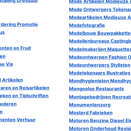
talling Dressuur
Mode Artikelen Modieuze 
Mode Ontwerpers Tekena
Modeartikelen Modieuze 
dering Promotie
Modefotografie
us
Modelbouw Bouwpakkett
Modellenbureaus Casting
nten en Fruit
Modelmakerijen Maquettes
ten
Modeontwerpen Fashion 
se Vis
Modeontwerpers Stylisten
Modetekenaars Illustratie
 Artikelen
Mondhygienisten Mondhygi
aren en Reisartikelen
Mongoolse Restaurants
ken en Tijdschriften
Montagebedrijven Recrea
oederen
Monumentenzorg
n
Mosterd Fabrieken
menten Verhuur
Motoren Benzine Diesel E
Motoren Onderhoud Revis