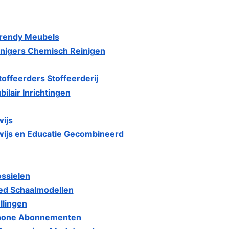
Trendy Meubels
inigers Chemisch Reinigen
offeerders Stoffeerderij
lair Inrichtingen
ijs
ijs en Educatie Gecombineerd
ossielen
ed Schaalmodellen
llingen
phone Abonnementen