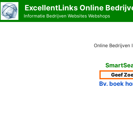
Ga
ExcellentLinks Online Bedrijv
naar
Informatie Bedrijven Websites Webshops
de
inhoud
Online Bedrijven
SmartSea
Bv. boek ho