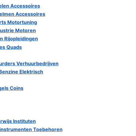
len Accessoires
elmen Accessoires
ts Motortuning
dustrie Motoren
n Rijopleidingen
kes Quads
rders Verhuurbedrijven
enzine Elektrisch
els Coins
wijs Instituten
sinstrumenten Toebehoren