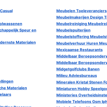
 Casual
Meubelen Toeleveranciers
Meubelmakerijen Design 
Volwassenen
Meubelreiniging Meubelre
happelijk Speur en
Meubelspuiterijen
Meubelstoffering Meubelst
ernste Materialen
Meubelverhuur Huren Meubi
Mexicaanse Restaurants
Middelbaar Beroepsonderw
Middelbaar Beroepsonderw
Midgetgolfclubs Banen
Milieu Adviesbureaus
llingen
Mineralen Kristal Stenen F
che Materialen
Miniaturen Hobby Speelgo
elaars
Ministeries Overheidsinste
Mobiele Telefoons Gsm I