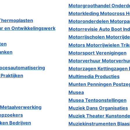
Motorgroothandel Onderde
Motorkleding Motocross H
 Thermoplasten
Motoronderdelen Motorpar
ur en Ontwikkelingswerk
Motorrevisie Auto Boot In
Motorrijscholen Motorrijde
ten
Motors Motorrijwielen Tri
anken
Motorsport Verenigingen
Motorverhuur Motorverhuu
ocesautomatisering
Motorzagen Kettingzagen B
Praktijken
Multimedia Producties
Munten Penningen Postzeg
Musea
Musea Tentoonstellingen
 Metaalverwerking
Muziek Dans Organisaties
iepzoekers
Muziek Theater Kunstonder
ken Bedrijven
Muziekinstrumenten Blaa