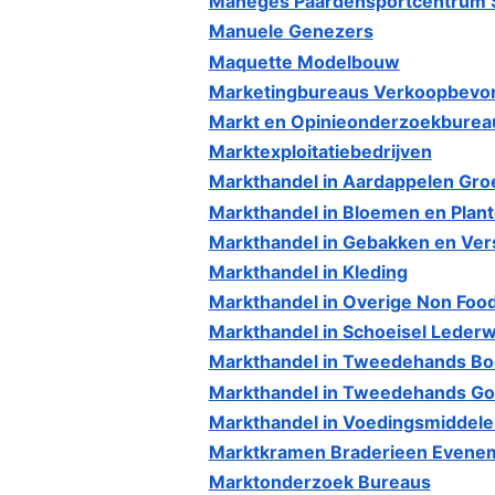
Maneges Paardensportcentrum S
Manuele Genezers
Maquette Modelbouw
Marketingbureaus Verkoopbevor
Markt en Opinieonderzoekburea
Marktexploitatiebedrijven
Markthandel in Aardappelen Groe
Markthandel in Bloemen en Plan
Markthandel in Gebakken en Ver
Markthandel in Kleding
Markthandel in Overige Non Food
Markthandel in Schoeisel Lederw
Markthandel in Tweedehands Boe
Markthandel in Tweedehands G
Markthandel in Voedingsmiddele
Marktkramen Braderieen Evene
Marktonderzoek Bureaus