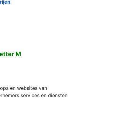
ijen
etter M
hops en websites van
ernemers services en diensten