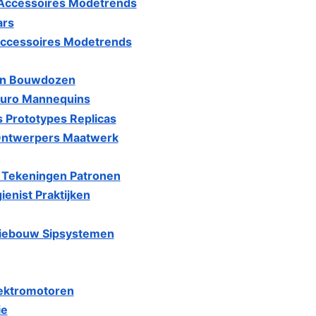
Accessoires Modetrends
ars
Accessoires Modetrends
en Bouwdozen
buro Mannequins
 Prototypes Replicas
Ontwerpers Maatwerk
s Tekeningen Patronen
enist Praktijken
tiebouw Sipsystemen
lektromotoren
ie