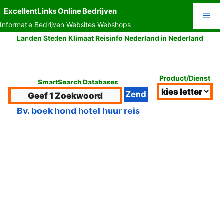
Ga
ExcellentLinks Online Bedrijven
Me
naar
Informatie Bedrijven Websites Webshops
de
inhoud
Landen Steden Klimaat Reisinfo Nederland in Nederland
Product/Dienst
SmartSearch Databases
Bv. boek hond hotel huur reis