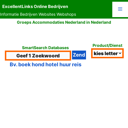
Ga
ExcellentLinks Online Bedrijven
Me
naar
Informatie Bedrijven Websites Webshops
de
inhoud
Groeps Accommodaties Nederland in Nederland
Product/Dienst
SmartSearch Databases
Bv. boek hond hotel huur reis