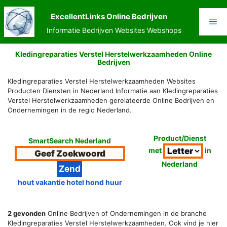
Ga
naar
ExcellentLinks Online Bedrijven
Me
de
Informatie Bedrijven Websites Webshops
inhoud
Kledingreparaties Verstel Herstelwerkzaamheden Online
Bedrijven
Kledingreparaties Verstel Herstelwerkzaamheden Websites
Producten Diensten in Nederland Informatie aan Kledingreparaties
Verstel Herstelwerkzaamheden gerelateerde Online Bedrijven en
Ondernemingen in de regio Nederland.
Product/Dienst
SmartSearch Nederland
met
in
Nederland
hout vakantie hotel hond huur
2 gevonden
Online Bedrijven of Ondernemingen in de branche
Kledingreparaties Verstel Herstelwerkzaamheden. Ook vind je hier