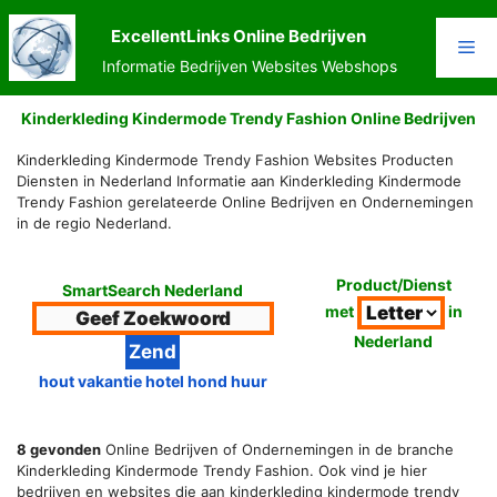
Ga
naar
ExcellentLinks Online Bedrijven
Me
de
Informatie Bedrijven Websites Webshops
inhoud
Kinderkleding Kindermode Trendy Fashion Online Bedrijven
Kinderkleding Kindermode Trendy Fashion Websites Producten
Diensten in Nederland Informatie aan Kinderkleding Kindermode
Trendy Fashion gerelateerde Online Bedrijven en Ondernemingen
in de regio Nederland.
Product/Dienst
SmartSearch Nederland
met
in
Nederland
hout vakantie hotel hond huur
8 gevonden
Online Bedrijven of Ondernemingen in de branche
Kinderkleding Kindermode Trendy Fashion. Ook vind je hier
bedrijven en websites die aan kinderkleding kindermode trendy