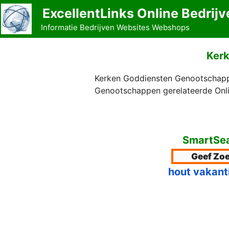
Ga
ExcellentLinks Online Bedrijv
naar
Informatie Bedrijven Websites Webshops
de
inhoud
Kerk
Kerken Goddiensten Genootschappe
Genootschappen gerelateerde Onli
SmartSea
hout vakant