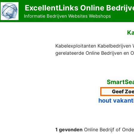
Ga
ExcellentLinks Online Bedrijv
naar
Informatie Bedrijven Websites Webshops
de
inhoud
Ka
Kabelexploitanten Kabelbedrijven 
gerelateerde Online Bedrijven en 
SmartSea
hout vakant
1 gevonden
Online Bedrijf of Onde