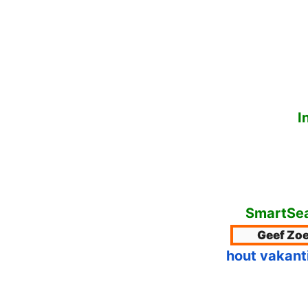
I
SmartSea
hout vakant