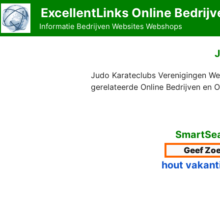
Ga
ExcellentLinks Online Bedrijv
naar
Informatie Bedrijven Websites Webshops
de
inhoud
J
Judo Karateclubs Verenigingen We
gerelateerde Online Bedrijven en 
SmartSea
hout vakant