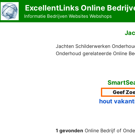
Ga
ExcellentLinks Online Bedrijv
naar
Informatie Bedrijven Websites Webshops
de
inhoud
Jac
Jachten Schilderwerken Onderhoud
Onderhoud gerelateerde Online Be
SmartSea
hout vakant
1 gevonden
Online Bedrijf of Ond