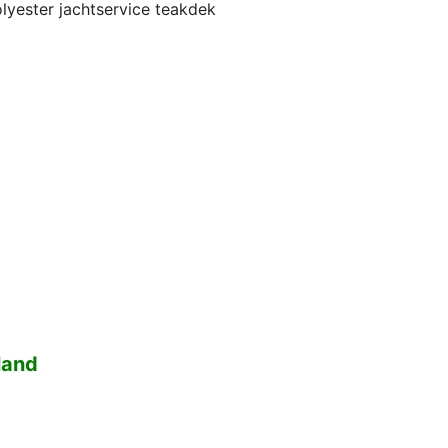
lyester jachtservice teakdek
land