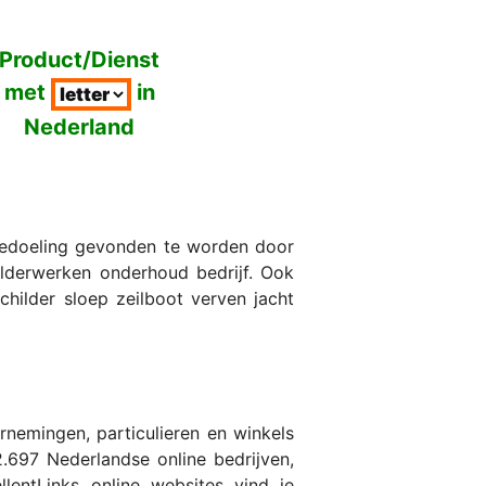
Product/Dienst
met
in
Nederland
bedoeling gevonden te worden door
hilderwerken onderhoud bedrijf. Ook
childer sloep zeilboot verven jacht
nemingen, particulieren en winkels
.697 Nederlandse online bedrijven,
entLinks online websites vind je