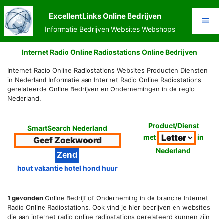
Ga
naar
ExcellentLinks Online Bedrijven
Me
de
Informatie Bedrijven Websites Webshops
inhoud
Internet Radio Online Radiostations Online Bedrijven
Internet Radio Online Radiostations Websites Producten Diensten
in Nederland Informatie aan Internet Radio Online Radiostations
gerelateerde Online Bedrijven en Ondernemingen in de regio
Nederland.
Product/Dienst
SmartSearch Nederland
met
in
Nederland
hout vakantie hotel hond huur
1 gevonden
Online Bedrijf of Onderneming in de branche Internet
Radio Online Radiostations. Ook vind je hier bedrijven en websites
die aan internet radio online radiostations gerelateerd kunnen zijn