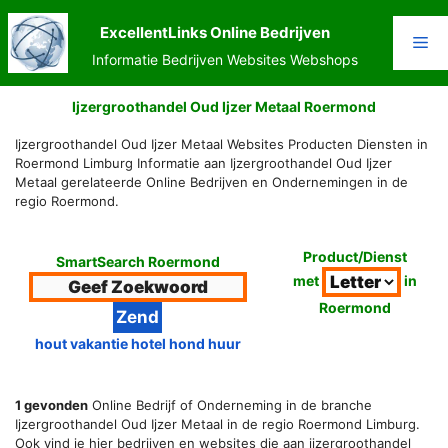
Ga
naar
ExcellentLinks Online Bedrijven
Me
de
Informatie Bedrijven Websites Webshops
inhoud
Ijzergroothandel Oud Ijzer Metaal Roermond
Ijzergroothandel Oud Ijzer Metaal Websites Producten Diensten in
Roermond Limburg Informatie aan Ijzergroothandel Oud Ijzer
Metaal gerelateerde Online Bedrijven en Ondernemingen in de
regio Roermond.
Product/Dienst
SmartSearch Roermond
met
in
Roermond
hout vakantie hotel hond huur
1 gevonden
Online Bedrijf of Onderneming in de branche
Ijzergroothandel Oud Ijzer Metaal in de regio Roermond Limburg.
Ook vind je hier bedrijven en websites die aan ijzergroothandel