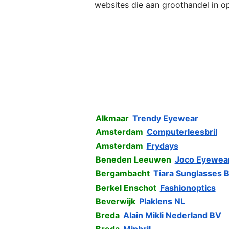
websites die aan groothandel in op
Alkmaar
Trendy Eyewear
Amsterdam
Computerleesbril
Amsterdam
Frydays
Beneden Leeuwen
Joco Eyewea
Bergambacht
Tiara Sunglasses 
Berkel Enschot
Fashionoptics
Beverwijk
Plaklens NL
Breda
Alain Mikli Nederland BV