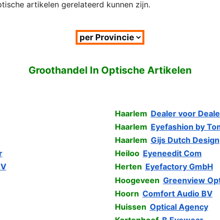
tische artikelen gerelateerd kunnen zijn.
Groothandel In Optische Artikelen
Haarlem
Dealer voor Deal
Haarlem
Eyefashion by To
Haarlem
Gijs Dutch Design
r
Heiloo
Eyeneedit Com
BV
Herten
Eyefactory GmbH
Hoogeveen
Greenview Opt
Hoorn
Comfort Audio BV
Huissen
Optical Agency