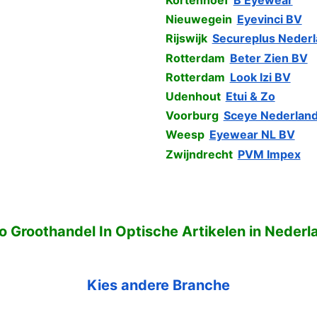
Kortenhoef
B Eyewear
Nieuwegein
Eyevinci BV
Rijswijk
Secureplus Neder
Rotterdam
Beter Zien BV
Rotterdam
Look Izi BV
Udenhout
Etui & Zo
Voorburg
Sceye Nederlan
Weesp
Eyewear NL BV
Zwijndrecht
PVM Impex
fo Groothandel In Optische Artikelen in Nederl
Kies andere Branche