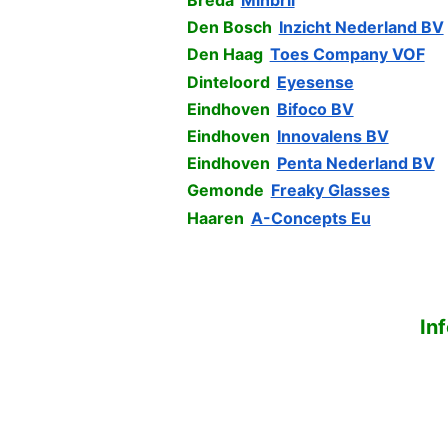
Breda
Minbril
Den Bosch
Inzicht Nederland BV
Den Haag
Toes Company VOF
Dinteloord
Eyesense
Eindhoven
Bifoco BV
Eindhoven
Innovalens BV
Eindhoven
Penta Nederland BV
Gemonde
Freaky Glasses
Haaren
A-Concepts Eu
In