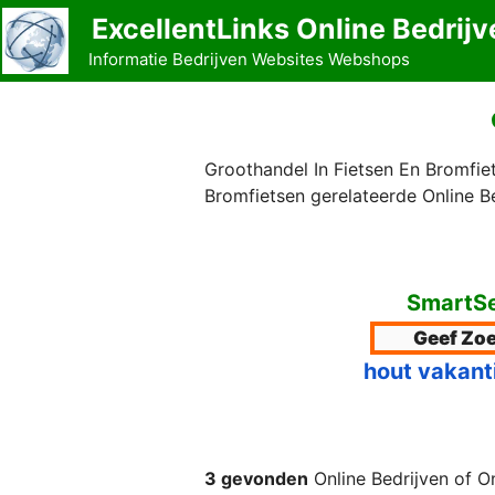
Ga
ExcellentLinks Online Bedrijv
naar
Informatie Bedrijven Websites Webshops
de
inhoud
Groothandel In Fietsen En Bromfie
Bromfietsen gerelateerde Online B
SmartSe
hout vakant
3 gevonden
Online Bedrijven of O