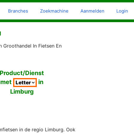
Branches
Zoekmachine
Aanmelden
Login
g
n Groothandel In Fietsen En
Product/Dienst
met
in
Limburg
fietsen in de regio Limburg. Ook