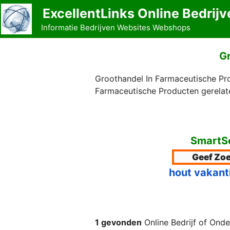
Ga
ExcellentLinks Online Bedrijv
naar
Informatie Bedrijven Websites Webshops
de
inhoud
Gr
Groothandel In Farmaceutische Pro
Farmaceutische Producten gerelate
SmartSe
hout vakant
1 gevonden
Online Bedrijf of Ond