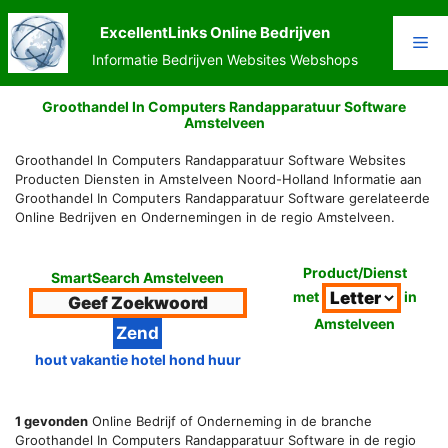
Ga
naar
ExcellentLinks Online Bedrijven
Me
de
Informatie Bedrijven Websites Webshops
inhoud
Groothandel In Computers Randapparatuur Software
Amstelveen
Groothandel In Computers Randapparatuur Software Websites
Producten Diensten in Amstelveen Noord-Holland Informatie aan
Groothandel In Computers Randapparatuur Software gerelateerde
Online Bedrijven en Ondernemingen in de regio Amstelveen.
Product/Dienst
SmartSearch Amstelveen
met
in
Amstelveen
hout vakantie hotel hond huur
1 gevonden
Online Bedrijf of Onderneming in de branche
Groothandel In Computers Randapparatuur Software in de regio