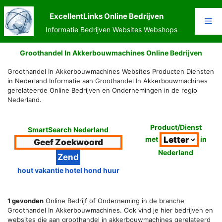
Ga
naar
ExcellentLinks Online Bedrijven
Me
de
Informatie Bedrijven Websites Webshops
inhoud
Groothandel In Akkerbouwmachines Online Bedrijven
Groothandel In Akkerbouwmachines Websites Producten Diensten
in Nederland Informatie aan Groothandel In Akkerbouwmachines
gerelateerde Online Bedrijven en Ondernemingen in de regio
Nederland.
Product/Dienst
SmartSearch Nederland
met
in
Nederland
hout vakantie hotel hond huur
1 gevonden
Online Bedrijf of Onderneming in de branche
Groothandel In Akkerbouwmachines. Ook vind je hier bedrijven en
websites die aan groothandel in akkerbouwmachines gerelateerd