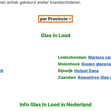
men antiek gekleurd atelier brandschilderen.
Glas In Lood
Leidschendam
Marloes va
Molenhoek
Koolen glazeni
it
Rijswijk
Hotpot Dana
Zaandam
Rowantree Glas 
Info Glas In Lood in Nederland