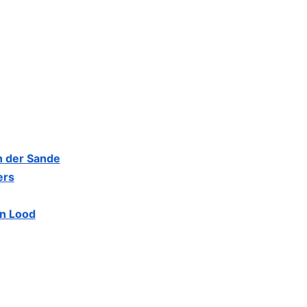
n der Sande
ers
in Lood