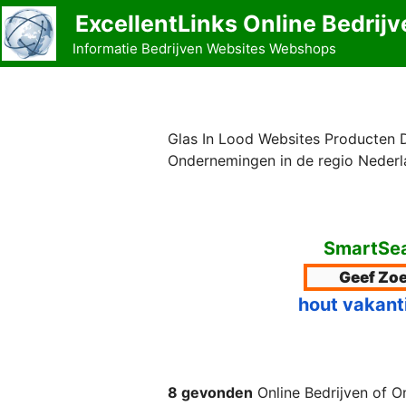
Ga
ExcellentLinks Online Bedrijv
naar
Informatie Bedrijven Websites Webshops
de
inhoud
Glas In Lood Websites Producten D
Ondernemingen in de regio Nederl
SmartSea
hout vakant
8 gevonden
Online Bedrijven of O