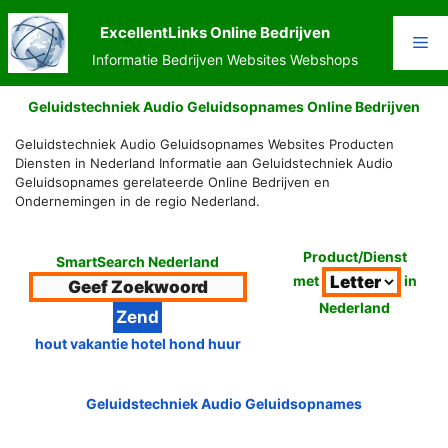
Ga
naar
ExcellentLinks Online Bedrijven
Me
de
Informatie Bedrijven Websites Webshops
inhoud
Geluidstechniek Audio Geluidsopnames Online Bedrijven
Geluidstechniek Audio Geluidsopnames Websites Producten
Diensten in Nederland Informatie aan Geluidstechniek Audio
Geluidsopnames gerelateerde Online Bedrijven en
Ondernemingen in de regio Nederland.
Product/Dienst
SmartSearch Nederland
met
in
Nederland
hout vakantie hotel hond huur
Geluidstechniek Audio Geluidsopnames