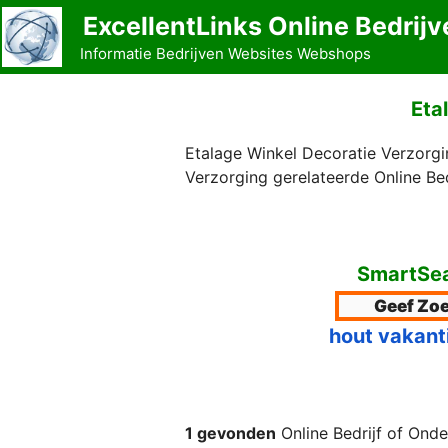
Ga
ExcellentLinks Online Bedrijv
naar
Informatie Bedrijven Websites Webshops
de
inhoud
Eta
Etalage Winkel Decoratie Verzorgi
Verzorging gerelateerde Online Be
SmartSea
hout vakant
1 gevonden
Online Bedrijf of Onde