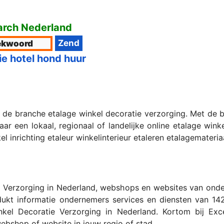
rch Nederland
ie hotel hond huur
n de branche etalage winkel decoratie verzorging. Met de
r een lokaal, regionaal of landelijke online etalage wink
 inrichting etaleur winkelinterieur etaleren etalagemateria
e Verzorging in Nederland, webshops en websites van onder
dukt informatie ondernemers services en diensten van 142
el Decoratie Verzorging in Nederland. Kortom bij Excel
 webshop of website in jouw regio of stad.