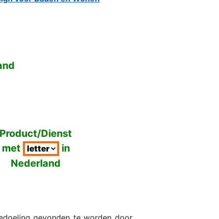
and
Product/Dienst
met
in
Nederland
bedoeling gevonden te worden door