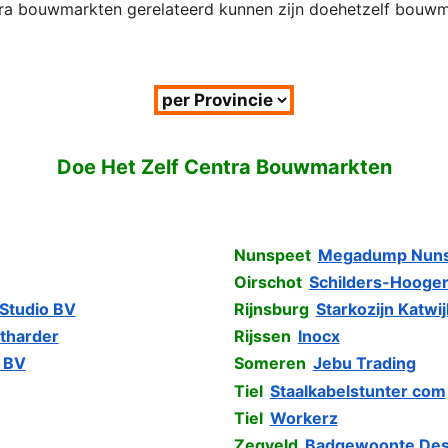
tra bouwmarkten gerelateerd kunnen zijn doehetzelf bouwma
Doe Het Zelf Centra Bouwmarkten
Nunspeet
Megadump Nuns
Oirschot
Schilders-Hooge
 Studio BV
Rijnsburg
Starkozijn Katwi
tharder
Rijssen
Inocx
 BV
Someren
Jebu Trading
Tiel
Staalkabelstunter com
Tiel
Workerz
Zegveld
Badgewoonte Des