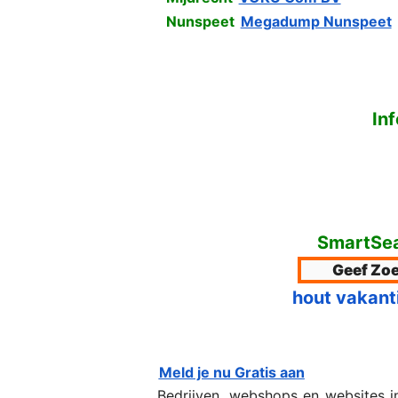
Nunspeet
Megadump Nunspeet
In
SmartSea
hout vakant
Meld je nu Gratis aan
Bedrijven, webshops en websites 