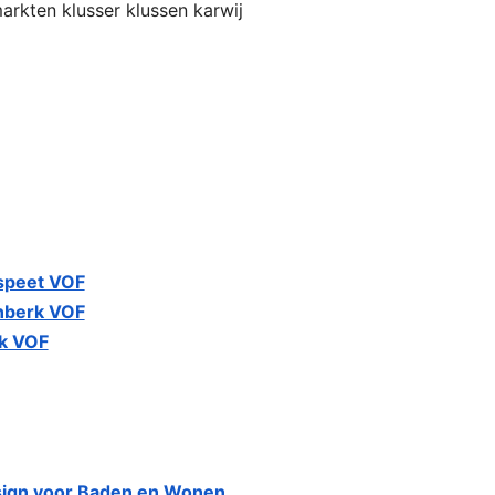
rkten klusser klussen karwij
peet VOF
nberk VOF
jk VOF
ign voor Baden en Wonen