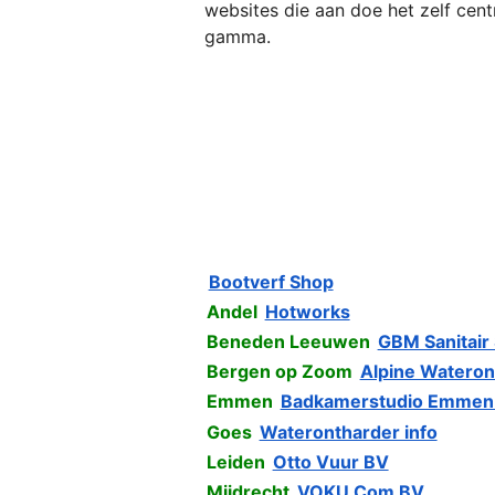
websites die aan doe het zelf cen
gamma.
Bootverf Shop
Andel
Hotworks
Beneden Leeuwen
GBM Sanitair
Bergen op Zoom
Alpine Wateron
Emmen
Badkamerstudio Emmen
Goes
Waterontharder info
Leiden
Otto Vuur BV
Mijdrecht
VOKU Com BV