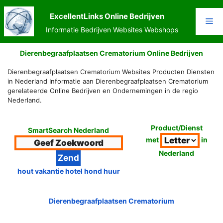
Ga
naar
ExcellentLinks Online Bedrijven
Me
de
Informatie Bedrijven Websites Webshops
inhoud
Dierenbegraafplaatsen Crematorium Online Bedrijven
Dierenbegraafplaatsen Crematorium Websites Producten Diensten
in Nederland Informatie aan Dierenbegraafplaatsen Crematorium
gerelateerde Online Bedrijven en Ondernemingen in de regio
Nederland.
Product/Dienst
SmartSearch Nederland
met
in
Nederland
hout vakantie hotel hond huur
Dierenbegraafplaatsen Crematorium