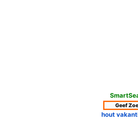
SmartSea
hout vakant