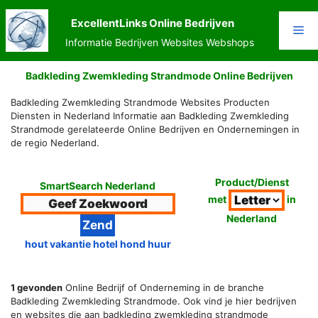
Ga
naar
ExcellentLinks Online Bedrijven
Me
de
Informatie Bedrijven Websites Webshops
inhoud
Badkleding Zwemkleding Strandmode Online Bedrijven
Badkleding Zwemkleding Strandmode Websites Producten
Diensten in Nederland Informatie aan Badkleding Zwemkleding
Strandmode gerelateerde Online Bedrijven en Ondernemingen in
de regio Nederland.
Product/Dienst
SmartSearch Nederland
met
in
Nederland
hout vakantie hotel hond huur
1 gevonden
Online Bedrijf of Onderneming in de branche
Badkleding Zwemkleding Strandmode. Ook vind je hier bedrijven
en websites die aan badkleding zwemkleding strandmode