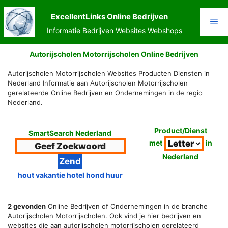
Ga
naar
ExcellentLinks Online Bedrijven
Me
de
Informatie Bedrijven Websites Webshops
inhoud
Autorijscholen Motorrijscholen Online Bedrijven
Autorijscholen Motorrijscholen Websites Producten Diensten in
Nederland Informatie aan Autorijscholen Motorrijscholen
gerelateerde Online Bedrijven en Ondernemingen in de regio
Nederland.
Product/Dienst
SmartSearch Nederland
met
in
Nederland
hout vakantie hotel hond huur
2 gevonden
Online Bedrijven of Ondernemingen in de branche
Autorijscholen Motorrijscholen. Ook vind je hier bedrijven en
websites die aan autorijscholen motorrijscholen gerelateerd