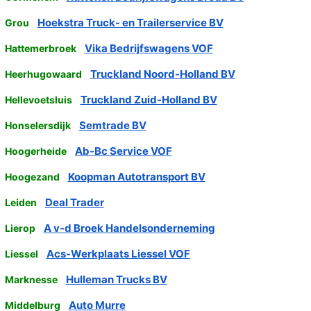
Hoekstra Truck- en Trailerservice BV
Grou
Vika Bedrijfswagens VOF
Hattemerbroek
Truckland Noord-Holland BV
Heerhugowaard
Truckland Zuid-Holland BV
Hellevoetsluis
Semtrade BV
Honselersdijk
Ab-Bc Service VOF
Hoogerheide
Koopman Autotransport BV
Hoogezand
Deal Trader
Leiden
A v-d Broek Handelsonderneming
Lierop
Acs-Werkplaats Liessel VOF
Liessel
Hulleman Trucks BV
Marknesse
Auto Murre
Middelburg