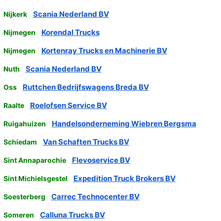
Scania Nederland BV
Nijkerk
Korendal Trucks
Nijmegen
Kortenray Trucks en Machinerie BV
Nijmegen
Scania Nederland BV
Nuth
Ruttchen Bedrijfswagens Breda BV
Oss
Roelofsen Service BV
Raalte
Handelsonderneming Wiebren Bergsma
Ruigahuizen
Van Schaften Trucks BV
Schiedam
Flevoservice BV
Sint Annaparochie
Expedition Truck Brokers BV
Sint Michielsgestel
Carrec Technocenter BV
Soesterberg
Calluna Trucks BV
Someren