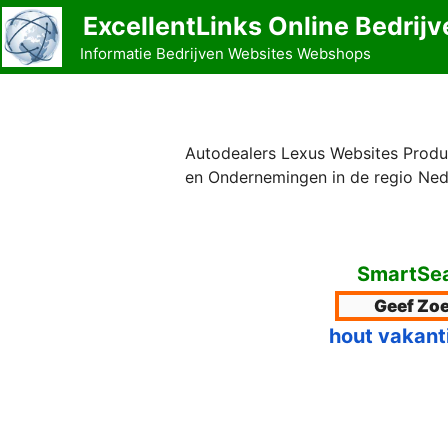
Ga
ExcellentLinks Online Bedrijv
naar
Informatie Bedrijven Websites Webshops
de
inhoud
Autodealers Lexus Websites Produc
en Ondernemingen in de regio Ned
SmartSea
hout vakant