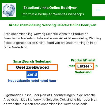
Ga
naar
ExcellentLinks Online Bedrijven
Me
de
Informatie Bedrijven Websites Webshops
inhoud
Arbeidsbemiddeling Werving Selectie Online Bedrijven
Arbeidsbemiddeling Werving Selectie Websites Producten
Diensten in Nederland Informatie aan Arbeidsbemiddeling Werving
Selectie gerelateerde Online Bedrijven en Ondernemingen in de
regio Nederland.
Product/Dienst
SmartSearch Nederland
met
in
Nederland
hout vakantie hotel hond huur
3 gevonden
Online Bedrijven of Ondernemingen in de branche
Arbeidsbemiddeling Werving Selectie. Ook vind je hier bedrijven
en websites die aan arbeidsbemiddeling werving selectie