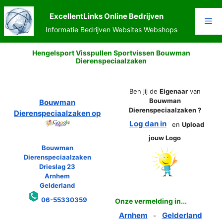
Ga
naar
ExcellentLinks Online Bedrijven
Me
de
Informatie Bedrijven Websites Webshops
inhoud
Hengelsport Visspullen Sportvissen Bouwman
Dierenspeciaalzaken
Ben jij de
Eigenaar
van
Bouwman
Bouwman
Dierenspeciaalzaken ?
Dierenspeciaalzaken op
Log dan in
en
Upload
jouw Logo
Bouwman
Dierenspeciaalzaken
Drieslag 23
Arnhem
Gelderland
06-55330359
Onze vermelding in...
Arnhem
Gelderland
-