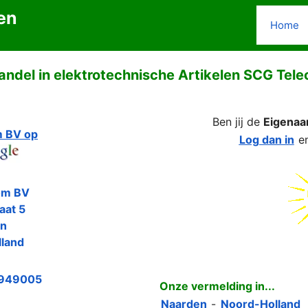
en
Home
andel in elektrotechnische Artikelen SCG Tel
Ben jij de
Eigenaa
 BV op
Log dan in
e
om BV
aat 5
en
land
949005
Onze vermelding in...
Naarden
-
Noord-Holland