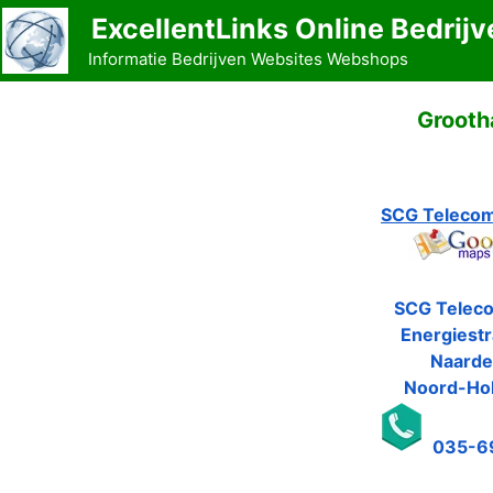
Ga
ExcellentLinks Online Bedrijv
naar
Informatie Bedrijven Websites Webshops
de
inhoud
Grooth
SCG Telecom
SCG Telec
Energiestr
Naard
Noord-Hol
035-6