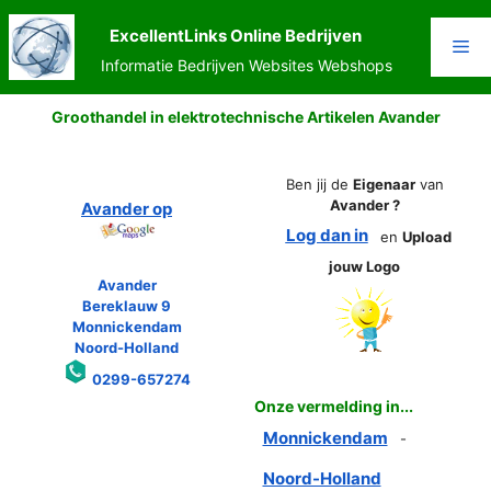
Ga
naar
ExcellentLinks Online Bedrijven
Me
de
Informatie Bedrijven Websites Webshops
inhoud
Groothandel in elektrotechnische Artikelen Avander
Ben jij de
Eigenaar
van
Avander ?
Avander op
Log dan in
en
Upload
jouw Logo
Avander
Bereklauw 9
Monnickendam
Noord-Holland
0299-657274
Onze vermelding in...
Monnickendam
-
Noord-Holland