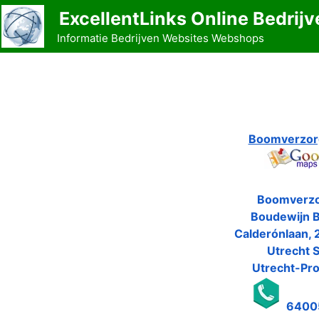
Ga
ExcellentLinks Online Bedrijv
naar
Informatie Bedrijven Websites Webshops
de
inhoud
Boomverzor
Boomverz
Boudewijn 
Calderónlaan, 
Utrecht 
Utrecht-Pro
6400