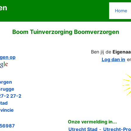
en
Home
Boom Tuinverzorging Boomverzorgen
Ben jij de
Eigenaa
gen op
Log dan in
e
orgen
Brugge
27-2 27-2
Stad
vincie
Onze vermelding in...
56987
Utrecht Stad
-
Utrecht-Pro