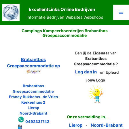
Ga
naar
ExcellentLinks Online Bedrijven
Me
de
Informatie Bedrijven Websites Webshops
inhoud
Campings Kampeerboerderijen Brabantbos
Groepsaccommodatie
Ben jij de
Eigenaar
van
Brabantbos
Brabantbos
Groepsaccommodatie ?
Groepsaccommodatie op
Log dan in
en
Upload
jouw Logo
Brabantbos
Groepsaccommodatie
Francy Bukkems- de Vries
Kerkenhuis 2
Lierop
Noord-Brabant
Onze vermelding in...
0492331742
Lierop
Noord-Brabant
-