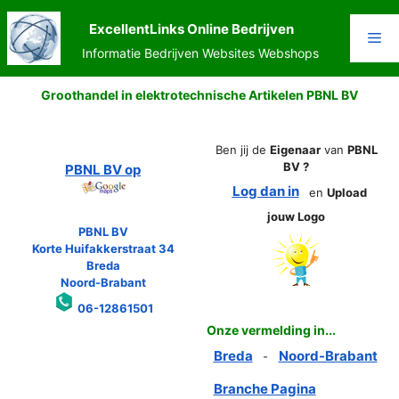
Ga
naar
ExcellentLinks Online Bedrijven
Me
de
Informatie Bedrijven Websites Webshops
inhoud
Groothandel in elektrotechnische Artikelen PBNL BV
Ben jij de
Eigenaar
van
PBNL
BV ?
PBNL BV op
Log dan in
en
Upload
jouw Logo
PBNL BV
Korte Huifakkerstraat 34
Breda
Noord-Brabant
06-12861501
Onze vermelding in...
Breda
Noord-Brabant
-
Branche Pagina