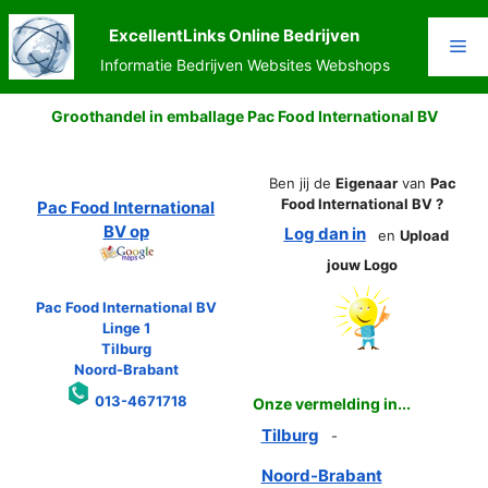
Ga
naar
ExcellentLinks Online Bedrijven
Me
de
Informatie Bedrijven Websites Webshops
inhoud
Groothandel in emballage Pac Food International BV
Ben jij de
Eigenaar
van
Pac
Food International BV ?
Pac Food International
BV op
Log dan in
en
Upload
jouw Logo
Pac Food International BV
Linge 1
Tilburg
Noord-Brabant
013-4671718
Onze vermelding in...
Tilburg
-
Noord-Brabant