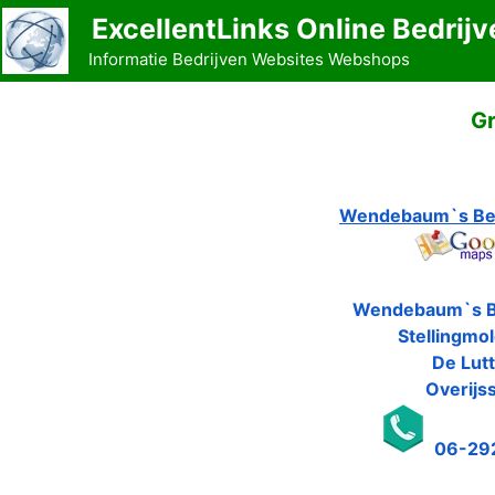
Ga
ExcellentLinks Online Bedrijv
naar
Informatie Bedrijven Websites Webshops
de
inhoud
Gr
Wendebaum`s Bes
Wendebaum`s B
Stellingmo
De Lut
Overijs
06-29