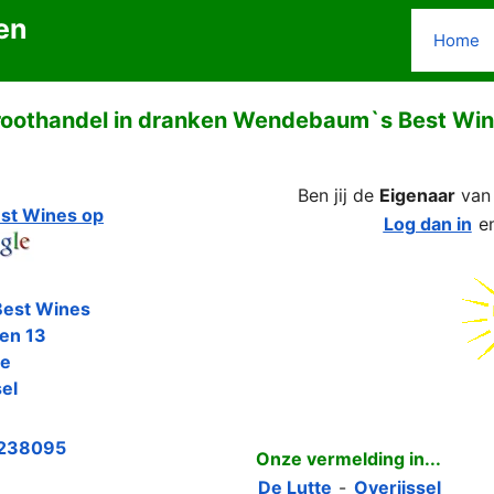
en
Home
oothandel in dranken Wendebaum`s Best Wi
Ben jij de
Eigenaar
va
t Wines op
Log dan in
e
est Wines
len 13
te
sel
238095
Onze vermelding in...
De Lutte
-
Overijssel