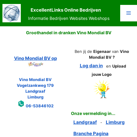
Ga
naar
ExcellentLinks Online Bedrijven
Me
de
Informatie Bedrijven Websites Webshops
inhoud
Groothandel in dranken Vino Mondial BV
Ben jij de
Eigenaar
van
Vino
Mondial BV ?
Vino Mondial BV op
Log dan in
en
Upload
jouw Logo
Vino Mondial BV
Vogelzankweg 179
Landgraaf
Limburg
06-53846102
Onze vermelding in...
Landgraaf
Limburg
-
Branche Pagina