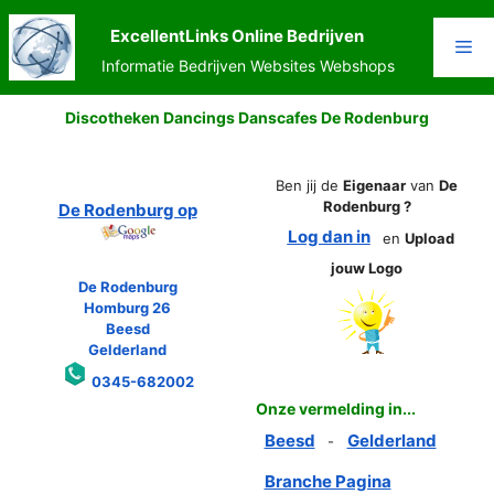
Ga
naar
ExcellentLinks Online Bedrijven
Me
de
Informatie Bedrijven Websites Webshops
inhoud
Discotheken Dancings Danscafes De Rodenburg
Ben jij de
Eigenaar
van
De
Rodenburg ?
De Rodenburg op
Log dan in
en
Upload
jouw Logo
De Rodenburg
Homburg 26
Beesd
Gelderland
0345-682002
Onze vermelding in...
Beesd
Gelderland
-
Branche Pagina