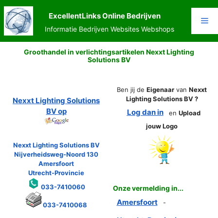
Ga
naar
ExcellentLinks Online Bedrijven
Me
de
Informatie Bedrijven Websites Webshops
inhoud
Groothandel in verlichtingsartikelen Nexxt Lighting
Solutions BV
Ben jij de
Eigenaar
van
Nexxt
Lighting Solutions BV ?
Nexxt Lighting Solutions
BV op
Log dan in
en
Upload
jouw Logo
Nexxt Lighting Solutions BV
Nijverheidsweg-Noord 130
Amersfoort
Utrecht-Provincie
033-7410060
Onze vermelding in...
Amersfoort
-
033-7410068