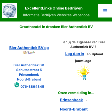
Ga
naar
ExcellentLinks Online Bedrijven
Me
de
Informatie Bedrijven Websites Webshops
inhoud
Groothandel in dranken Bier Authentiek BV
Ben jij de
Eigenaar
van
Bier
Authentiek BV ?
Bier Authentiek BV op
Log dan in
en
Upload
jouw Logo
Bier Authentiek BV
Schutsestraat 5
Prinsenbeek
Noord-Brabant
076-8894845
Onze vermelding in...
Prinsenbeek
-
Noord-Brabant