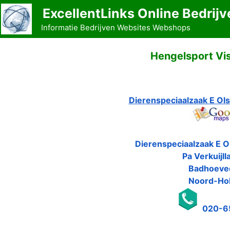
Ga
ExcellentLinks Online Bedrijv
naar
Informatie Bedrijven Websites Webshops
de
inhoud
Hengelsport Vis
Dierenspeciaalzaak E Ol
Dierenspeciaalzaak E O
Pa Verkuijll
Badhoeve
Noord-Hol
020-6