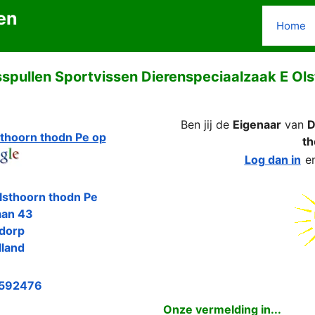
en
Home
spullen Sportvissen Dierenspeciaalzaak E Ol
Ben jij de
Eigenaar
van
D
sthoorn thodn Pe op
th
Log dan in
e
lsthoorn thodn Pe
aan 43
dorp
land
592476
Onze vermelding in...