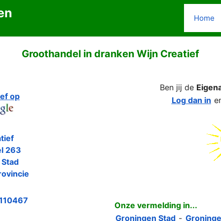
en
Home
Groothandel in dranken Wijn Creatief
Ben jij de
Eigen
ief op
Log dan in
e
tief
l 263
 Stad
ovincie
110467
Onze vermelding in...
Groningen Stad
-
Groninge