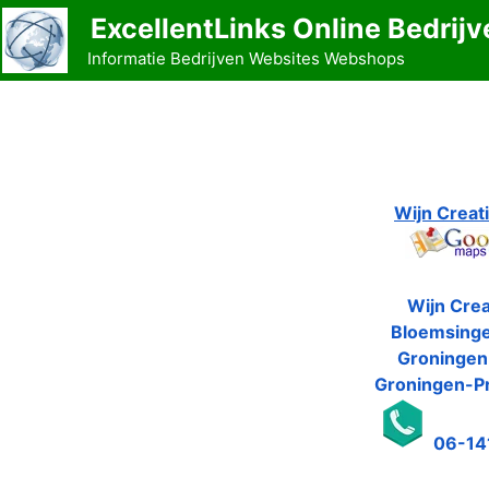
Ga
ExcellentLinks Online Bedrijv
naar
Informatie Bedrijven Websites Webshops
de
inhoud
Wijn Creat
Wijn Crea
Bloemsinge
Groningen
Groningen-Pr
06-14