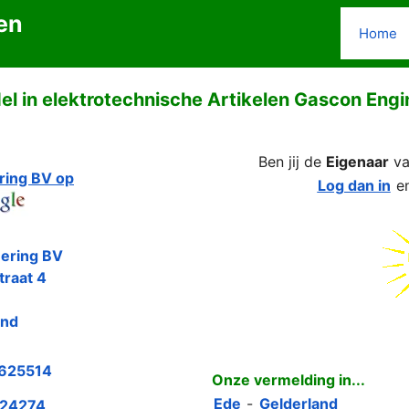
en
Home
el in elektrotechnische Artikelen Gascon Engi
Ben jij de
Eigenaar
v
ring BV op
Log dan in
e
ering BV
traat 4
and
625514
Onze vermelding in...
Ede
-
Gelderland
24274