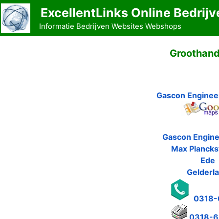
Ga
ExcellentLinks Online Bedrijv
naar
Informatie Bedrijven Websites Webshops
de
inhoud
Groothand
Gascon Enginee
Gascon Engine
Max Plancks
Ede
Gelderl
0318-
0318-6