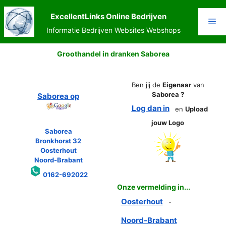
Ga
naar
ExcellentLinks Online Bedrijven
Me
de
Informatie Bedrijven Websites Webshops
inhoud
Groothandel in dranken Saborea
Ben jij de
Eigenaar
van
Saborea ?
Saborea op
Log dan in
en
Upload
jouw Logo
Saborea
Bronkhorst 32
Oosterhout
Noord-Brabant
0162-692022
Onze vermelding in...
Oosterhout
-
Noord-Brabant