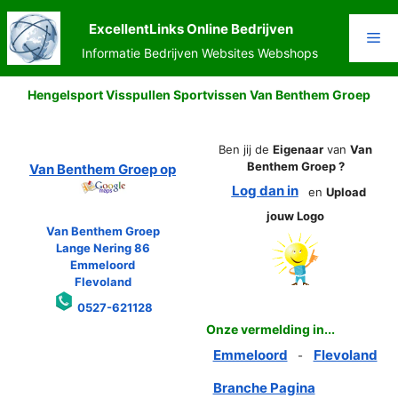
Ga
naar
ExcellentLinks Online Bedrijven
Me
de
Informatie Bedrijven Websites Webshops
inhoud
Hengelsport Visspullen Sportvissen Van Benthem Groep
Ben jij de
Eigenaar
van
Van
Benthem Groep ?
Van Benthem Groep op
Log dan in
en
Upload
jouw Logo
Van Benthem Groep
Lange Nering 86
Emmeloord
Flevoland
0527-621128
Onze vermelding in...
Emmeloord
Flevoland
-
Branche Pagina