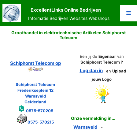
Ga
naar
ExcellentLinks Online Bedrijven
Me
de
Informatie Bedrijven Websites Webshops
inhoud
Groothandel in elektrotechnische Artikelen Schiphorst
Telecom
Ben jij de
Eigenaar
van
Schiphorst Telecom ?
Schiphorst Telecom op
Log dan in
en
Upload
jouw Logo
Schiphorst Telecom
Frederikseplein 12
Warnsveld
Gelderland
0575-570205
Onze vermelding in...
0575-570215
Warnsveld
-